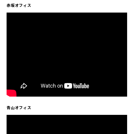
赤坂オフィス
青山オフィス