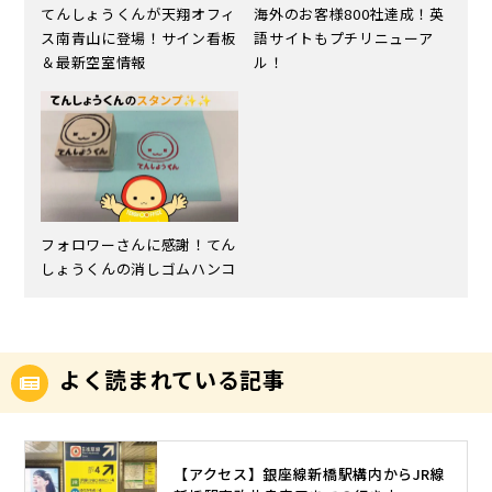
てんしょうくんが天翔オフィ
海外のお客様800社達成！英
ス南青山に登場！サイン看板
語サイトもプチリニューア
＆最新空室情報
ル！
フォロワーさんに感謝！てん
しょうくんの消しゴムハンコ
よく読まれている記事
【アクセス】銀座線新橋駅構内からJR線