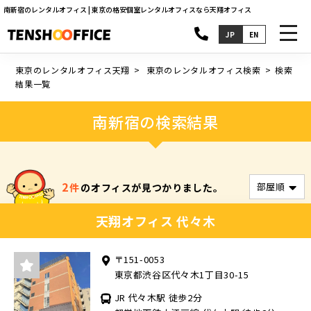
南新宿のレンタルオフィス | 東京の格安個室レンタルオフィスなら天翔オフィス
toggl
JP
EN
navig
東京のレンタルオフィス天翔
東京のレンタルオフィス検索
検索
結果一覧
南新宿の検索結果
2
件
のオフィスが見つかりました。
天翔オフィス 代々木
〒151-0053
東京都渋谷区代々木1丁目30-15
JR 代々木駅 徒歩2分