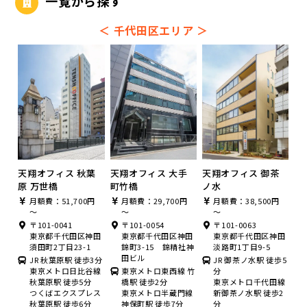
一覧から探す
＜
千代田区エリア
＞
天翔オフィス 秋葉
天翔オフィス 大手
天翔オフィス 御茶
原 万世橋
町竹橋
ノ水
月額費：51,700円
月額費：29,700円
月額費：38,500円
～
～
～
〒101-0041
〒101-0054
〒101-0063
東京都千代田区神田
東京都千代田区神田
東京都千代田区神田
須田町2丁目23-1
錦町3-15 錦精社神
淡路町1丁目9-5
田ビル
JR 秋葉原駅 徒歩3分
JR 御茶ノ水駅 徒歩5
東京メトロ日比谷線
東京メトロ東西線 竹
分
秋葉原駅 徒歩5分
橋駅 徒歩2分
東京メトロ千代田線
つくばエクスプレス
東京メトロ半蔵門線
新御茶ノ水駅 徒歩2
秋葉原駅 徒歩6分
神保町駅 徒歩7分
分