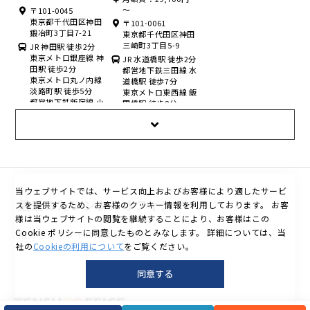
～
〒101-0045
東京都千代田区神田
〒101-0061
鍛冶町3丁目7-21
東京都千代田区神田
三崎町3丁目5-9
JR 神田駅 徒歩2分
東京メトロ銀座線 神
JR 水道橋駅 徒歩2分
田駅 徒歩2分
都営地下鉄三田線 水
東京メトロ丸ノ内線
道橋駅 徒歩7分
淡路町駅 徒歩5分
東京メトロ東西線 飯
都営地下鉄新宿線 小
田橋駅 徒歩8分
川町駅 徒歩5分
＜
中央区エリア
＞
当ウェブサイトでは、サービス向上およびお客様により適したサービ
最近みたレンタルオフィス
スを提供するため、お客様のクッキー情報を利用しております。
お客
様は当ウェブサイトの閲覧を継続することにより、お客様はこの
Cookie ポリシーに同意したものとみなします。
詳細については、当
閲覧したオフィスはありません
社の
Cookieの利用について
をご覧ください。
同意する
天翔オフィス 日本
天翔オフィス 日本
天翔オフィス 日本