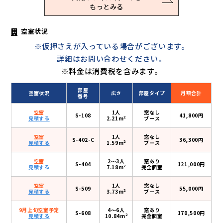
もっとみる
空室状況
※仮押さえが入っている場合がございます。
詳細はお問い合わせください。
※料金は消費税を含みます。
部屋
空室状況
広さ
部屋タイプ
月額合計
番号
空室
1人
窓なし
S-108
41,800円
2
見積する
2.21m
ブース
空室
1人
窓なし
S-402-C
36,300円
2
見積する
1.59m
ブース
空室
2〜3人
窓あり
S-404
121,000円
2
見積する
7.18m
完全個室
空室
1人
窓なし
S-509
55,000円
2
見積する
3.73m
ブース
9月上旬空室予定
4〜6人
窓あり
S-608
170,500円
2
見積する
10.84m
完全個室