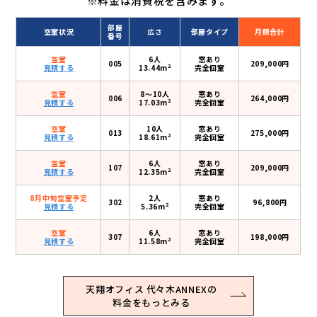
※料金は消費税を含みます。
部屋
空室状況
広さ
部屋タイプ
月額合計
番号
空室
6人
窓あり
005
209,000円
2
見積する
13.44m
完全個室
空室
8〜10人
窓あり
006
264,000円
2
見積する
17.03m
完全個室
空室
10人
窓あり
013
275,000円
2
見積する
18.61m
完全個室
空室
6人
窓あり
107
209,000円
2
見積する
12.35m
完全個室
8月中旬空室予定
2人
窓あり
302
96,800円
2
見積する
5.36m
完全個室
空室
6人
窓あり
307
198,000円
2
見積する
11.58m
完全個室
天翔オフィス 代々木ANNEXの
料金をもっとみる