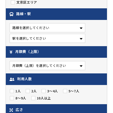
文京区エリア
路線・駅
月額費（上限）
利用人数
1人
2人
3～4人
5～7人
8～9人
10人以上
広さ