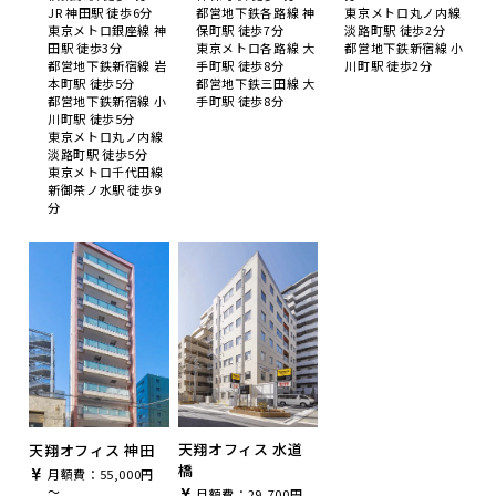
JR 神田駅 徒歩6分
都営地下鉄各路線 神
東京メトロ丸ノ内線
東京メトロ銀座線 神
保町駅 徒歩7分
淡路町駅 徒歩2分
田駅 徒歩3分
東京メトロ各路線 大
都営地下鉄新宿線 小
都営地下鉄新宿線 岩
手町駅 徒歩8分
川町駅 徒歩2分
本町駅 徒歩5分
都営地下鉄三田線 大
都営地下鉄新宿線 小
手町駅 徒歩8分
川町駅 徒歩5分
東京メトロ丸ノ内線
淡路町駅 徒歩5分
東京メトロ千代田線
新御茶ノ水駅 徒歩9
分
天翔オフィス 水道
天翔オフィス 神田
橋
月額費：55,000円
～
月額費：29,700円