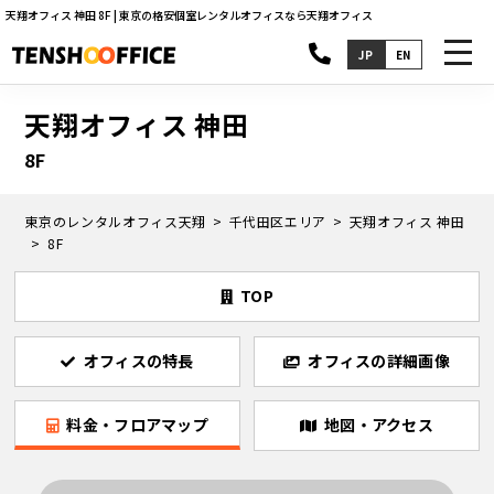
天翔オフィス 神田 8F | 東京の格安個室レンタルオフィスなら天翔オフィス
toggl
JP
EN
navig
天翔オフィス 神田
8F
東京のレンタルオフィス天翔
千代田区エリア
天翔オフィス 神田
8F
TOP
オフィスの特長
オフィスの詳細画像
料金・フロアマップ
地図・アクセス