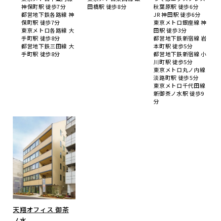
神保町駅 徒歩7分
田橋駅 徒歩8分
秋葉原駅 徒歩6分
都営地下鉄各路線 神
JR 神田駅 徒歩6分
保町駅 徒歩7分
東京メトロ銀座線 神
東京メトロ各路線 大
田駅 徒歩3分
手町駅 徒歩8分
都営地下鉄新宿線 岩
都営地下鉄三田線 大
本町駅 徒歩5分
手町駅 徒歩8分
都営地下鉄新宿線 小
川町駅 徒歩5分
東京メトロ丸ノ内線
淡路町駅 徒歩5分
東京メトロ千代田線
新御茶ノ水駅 徒歩9
分
天翔オフィス 御茶
ノ水