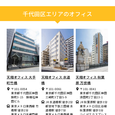
千代田区エリアのオフィス
天翔オフィス 大手
天翔オフィス 水道
天翔オフィス 秋葉
町竹橋
橋
原 万世橋
〒101-0054
〒101-0061
〒101-0041
東京都千代田区神田
東京都千代田区神田
東京都千代田区神田
錦町3-15 錦精社神
三崎町3丁目5-9
須田町2丁目23-1
田ビル
JR 水道橋駅 徒歩2分
JR 秋葉原駅 徒歩3分
東京メトロ東西線 竹
都営地下鉄三田線 水
東京メトロ日比谷線
橋駅 徒歩2分
道橋駅 徒歩7分
秋葉原駅 徒歩5分
東京メトロ半蔵門線
東京メトロ東西線 飯
つくばエクスプレス