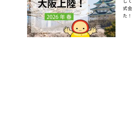
して
名ア
式会
分1
た！
1～
時に
ト淀
けし
堺筋
は私
り！
につ
屋あ
室の
個室
心
てい
す。
ビ
個室
では
驚
室
ス
てお
と」
届け
体系
を一
翔オ
れ
約金
介し
心！
な？