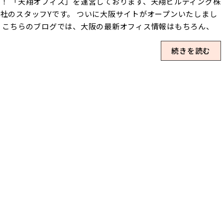
！ 「天翔オフィス」を運営しております、天翔ビルディング株
クセス利用人数月額賃料(目安)ポイント肥後橋肥後橋駅 徒歩3
社のスタッフYです。 ついに大阪サイトがオープンいたしまし
～20人27,500円～6人用の会議室あり！淀屋橋淀屋橋駅 徒歩2分
 こちらのブログでは、大阪の最新オフィス情報はもちろん、
18人27,500円～エントランス他、共有部が奇麗✨淀屋橋ウエス
はスタッフの裏話なども(…怒られない程度に！笑)楽しくお届
屋橋駅 徒歩2分1～12人27,500円～周辺環境が充実✨堺筋本町
続きを読む
てまいります。 記念すべき第1回目の投稿となる今回は、まず
本町駅 徒歩3分1～15人22,000円～3人用ブース個室のご用意あ
たちの自己紹介と、これから大阪で始まるBIGなプロジェクト
心斎橋四ツ橋駅 徒歩1分1～20人25,300円～50㎡超えの20人部
いてお伝えさせていただきます！ 東京30拠点の実績！格安個
り！（広ッ）2026年7月24日時点 お部屋のタイプは、「ブース
『天翔オフィス』とは？ 私たち「天翔オフィス」は、東京都
」と「完全個室」の2種類がございます。※上記の表に掲載し
の一等地を中心に展開している格安の個室レンタルオフィスで
る月額賃料は、ブース個室の最安賃料です！ 大阪を代表する
 2026年1月現在、東京都内30拠点で、皆様のビジネスを支える
ジネス街の「淀屋橋」や、利便性抜群の「肥後橋」は中心地なら
オフィスを運営しております。 「なぜそんなに安いの？」と
の安心感✨逆に「堺筋本町」や「心斎橋」は、1人用ブース個
かれることも多いのですが、私たちは「初期費用・ランニングコ
を淀屋橋エリアと比べると、よりリーズナブルな賃料でご案内し
トを徹底的に抑え、誰もが利用しやすいオフィス環境を整えるこ
ります！ 各オフィスの詳しい特徴は、この後の個別紹介でお
を何よりも大切にしています。 シンプルで分かりやすい料金
しますね♪ 【大阪5拠点】各オフィスの特徴＆最新の空室状況
にこだわる。そこが、天翔オフィスの大きな特徴です！ ▼天
挙公開！ ここからは、先ほどの比較表を踏まえて、5拠点がそ
フィスのここがポイント！ 初期費用がとにかく安い！(入室契
ぞれどんなオフィスなのか、簡単な魅力や特徴をひとつずつご紹
＋初月賃料のみでスタートできます) ランニングコストも安
ていきます。 「自分の働き方ならどこが一番使いやすいか
(水道光熱費や更新料、退去時の原状回復費用はすべて無料で
」とイメージしながら、ぜひチェックしてみてください(^^♪