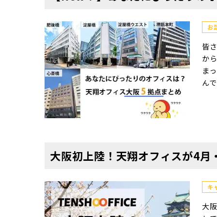
お
皆さ
から
ま
んで
「天
ィス
フィ
点が
9月
大阪初上陸！天翔オフィスが4月
定い
オフ
在営
キ
の魅
る！
大
拠点