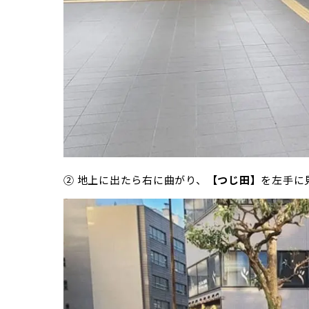
② 地上に出たら右に曲がり、
【つじ田】
を左手に