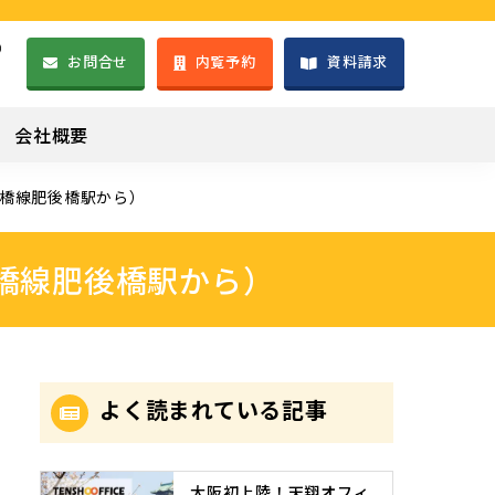
）
お問合せ
内覧予約
資料請求
1
会社概要
四つ橋線肥後橋駅から）
つ橋線肥後橋駅から）
よく読まれている記事
大阪初上陸！天翔オフィ