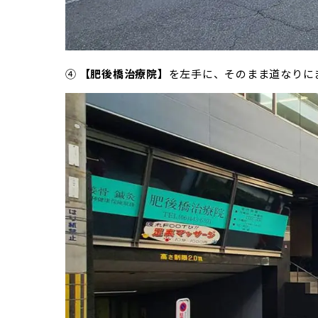
④
【肥後橋治療院】
を左手に、そのまま道なりに