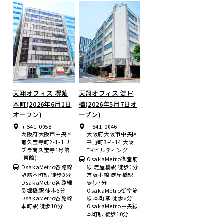
天翔オフィス 堺筋
天翔オフィス 淀屋
本町(2026年6月1日
橋(2026年5月7日オ
オープン)
ープン)
〒541-0058
〒541-0046
大阪府大阪市中央区
大阪府大阪市中央区
南久宝寺町2-1-1 リ
平野町3-4-14 大阪
ブラ南久宝寺1号館
TKビルディング
(東館)
OsakaMetro御堂筋
OsakaMetro各路線
線 淀屋橋駅 徒歩2分
堺筋本町駅 徒歩3分
京阪本線 淀屋橋駅
OsakaMetro各路線
徒歩7分
長堀橋駅 徒歩6分
OsakaMetro御堂筋
OsakaMetro各路線
線 本町駅 徒歩6分
本町駅 徒歩10分
OsakaMetro中央線
本町駅 徒歩10分