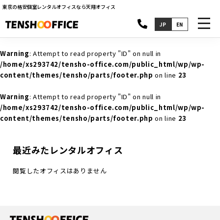
東京の格安個室レンタルオフィスなら天翔オフィス
toggl
JP
EN
navig
Warning
: Attempt to read property "ID" on null in
/home/xs293742/tensho-office.com/public_html/wp/wp-
content/themes/tensho/parts/footer.php
on line
23
Warning
: Attempt to read property "ID" on null in
/home/xs293742/tensho-office.com/public_html/wp/wp-
content/themes/tensho/parts/footer.php
on line
23
最近みたレンタルオフィス
閲覧したオフィスはありません