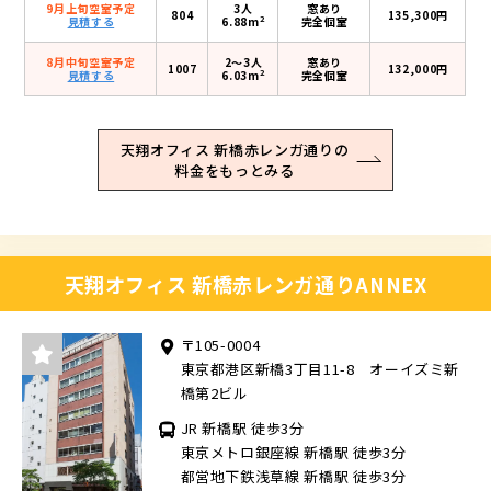
9月上旬空室予定
3人
窓あり
804
135,300円
2
見積する
6.88m
完全個室
8月中旬空室予定
2〜3人
窓あり
1007
132,000円
2
見積する
6.03m
完全個室
天翔オフィス 新橋赤レンガ通りの
料金をもっとみる
天翔オフィス 新橋赤レンガ通りANNEX
〒105-0004
東京都港区新橋3丁目11-8 オーイズミ新
橋第2ビル
JR 新橋駅 徒歩3分
東京メトロ銀座線 新橋駅 徒歩3分
都営地下鉄浅草線 新橋駅 徒歩3分