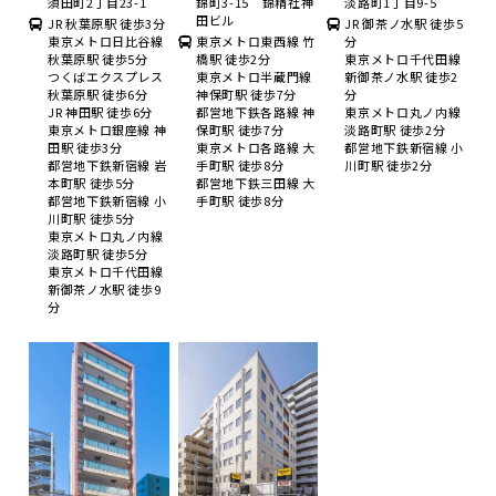
須田町2丁目23-1
錦町3-15 錦精社神
淡路町1丁目9-5
田ビル
JR 秋葉原駅 徒歩3分
JR 御茶ノ水駅 徒歩5
東京メトロ日比谷線
東京メトロ東西線 竹
分
秋葉原駅 徒歩5分
橋駅 徒歩2分
東京メトロ千代田線
つくばエクスプレス
東京メトロ半蔵門線
新御茶ノ水駅 徒歩2
秋葉原駅 徒歩6分
神保町駅 徒歩7分
分
JR 神田駅 徒歩6分
都営地下鉄各路線 神
東京メトロ丸ノ内線
東京メトロ銀座線 神
保町駅 徒歩7分
淡路町駅 徒歩2分
田駅 徒歩3分
東京メトロ各路線 大
都営地下鉄新宿線 小
都営地下鉄新宿線 岩
手町駅 徒歩8分
川町駅 徒歩2分
本町駅 徒歩5分
都営地下鉄三田線 大
都営地下鉄新宿線 小
手町駅 徒歩8分
川町駅 徒歩5分
東京メトロ丸ノ内線
淡路町駅 徒歩5分
東京メトロ千代田線
新御茶ノ水駅 徒歩9
分