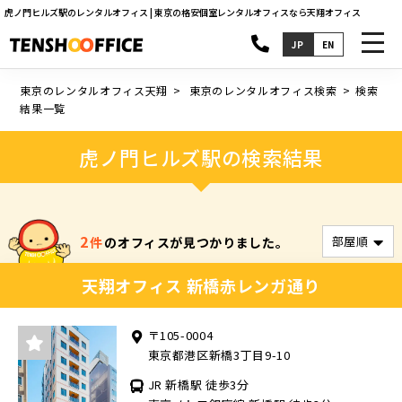
虎ノ門ヒルズ駅のレンタルオフィス | 東京の格安個室レンタルオフィスなら天翔オフィス
toggl
JP
EN
navig
東京のレンタルオフィス天翔
東京のレンタルオフィス検索
検索
結果一覧
虎ノ門ヒルズ駅の検索結果
2
件
のオフィスが見つかりました。
天翔オフィス 新橋赤レンガ通り
〒105-0004
東京都港区新橋3丁目9-10
JR 新橋駅 徒歩3分