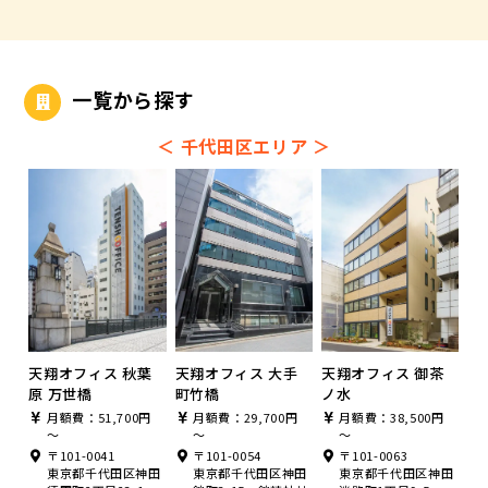
一覧から探す
＜
千代田区エリア
＞
天翔オフィス 秋葉
天翔オフィス 大手
天翔オフィス 御茶
原 万世橋
町竹橋
ノ水
月額費：51,700円
月額費：29,700円
月額費：38,500円
～
～
～
〒101-0041
〒101-0054
〒101-0063
東京都千代田区神田
東京都千代田区神田
東京都千代田区神田