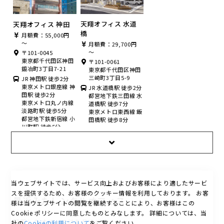
天翔オフィス 水道
天翔オフィス 神田
橋
月額費：55,000円
～
月額費：29,700円
～
〒101-0045
東京都千代田区神田
〒101-0061
鍛冶町3丁目7-21
東京都千代田区神田
三崎町3丁目5-9
JR 神田駅 徒歩2分
東京メトロ銀座線 神
JR 水道橋駅 徒歩2分
田駅 徒歩2分
都営地下鉄三田線 水
東京メトロ丸ノ内線
道橋駅 徒歩7分
淡路町駅 徒歩5分
東京メトロ東西線 飯
都営地下鉄新宿線 小
田橋駅 徒歩8分
川町駅 徒歩5分
＜
中央区エリア
＞
当ウェブサイトでは、サービス向上およびお客様により適したサービ
スを提供するため、お客様のクッキー情報を利用しております。
お客
最近みたレンタルオフィス
様は当ウェブサイトの閲覧を継続することにより、お客様はこの
Cookie ポリシーに同意したものとみなします。
詳細については、当
閲覧したオフィスはありません
社の
Cookieの利用について
をご覧ください。