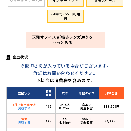
ウォーターサーバー
インターネット
喫煙スペース
24時間365日利用
可
天翔オフィス 新橋赤レンガ通りを
もっとみる
空室状況
※仮押さえが入っている場合がございます。
詳細はお問い合わせください。
※料金は消費税を含みます。
部屋
空室状況
広さ
部屋タイプ
月額合計
番号
8月下旬空室予定
2〜3人
窓あり
403
148,500円
2
見積する
8.72m
完全個室
空室
2人
窓あり
507
96,800円
2
見積する
4.84m
完全個室