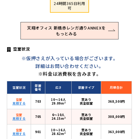
24時間365日利用
可
天翔オフィス 新橋赤レンガ通りANNEXを
もっとみる
空室状況
※仮押さえが入っている場合がございます。
詳細はお問い合わせください。
※料金は消費税を含みます。
部屋
空室状況
広さ
部屋タイプ
月額合計
番号
空室
10〜16人
窓あり
703
368,500円
2
見積する
29.09m
完全個室
空室
6〜10人
窓あり
705
308,000円
2
見積する
24.15m
完全個室
空室
10〜16人
窓あり
901
363,000円
2
見積する
28.62m
完全個室