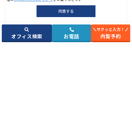
同意する
天翔オフィス 日本
天翔オフィス 日本
天翔オフィス 日本
橋
橋茅場町
橋人形町
サクッと入力！
月額費：29,700円
月額費：44,000円
月額費：29,700円
オフィス検索
お電話
内覧予約
～
～
～
エリアから探す
〒103-0024
〒104-0033
〒103-0013
東京都中央区日本橋
東京都中央区新川1
東京都中央区日本橋
小舟町8-13
丁目7-1
人形町3丁目3-5
路線から探す
東京メトロ日比谷線
東京メトロ東西線 茅
東京メトロ日比谷線
人形町駅 徒歩5分
場町駅 徒歩4分
人形町駅 徒歩3分
都営地下鉄浅草線 人
東京メトロ日比谷線
都営地下鉄浅草線 人
人数から探す
形町駅 徒歩5分
茅場町駅 徒歩4分
形町駅 徒歩3分
JR総武線快速 新日本
東京メトロ日比谷線
東京メトロ半蔵門線
橋駅 徒歩7分
八丁堀駅 徒歩7分
水天宮前駅 徒歩8分
レンタルオフィス一覧
東京メトロ銀座線 三
JR京葉線 八丁堀駅
東京メトロ銀座線 三
越前駅 徒歩8分
徒歩7分
越前駅 徒歩9分
東京メトロ半蔵門線
東京メトロ半蔵門線
東京メトロ半蔵門線
コラムカテゴリ一覧
三越前駅 徒歩8分
水天宮前駅 徒歩9分
三越前駅 徒歩9分
東京メトロ東西線 日
東京メトロ日比谷線
本橋駅 徒歩12分
小伝馬町駅 徒歩10分
東京メトロ銀座線 日
エリア別おすすめオフィス
本橋駅 徒歩12分
都営地下鉄浅草線 日
本橋駅 徒歩12分
©
東京の格安個室レンタルオフィスなら天翔オフィス